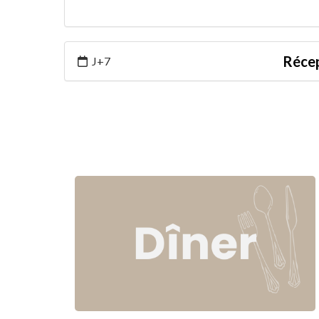
Récep
J+7