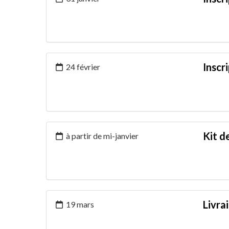
Inscr
24 février
Kit d
à partir de mi-janvier
Livra
19 mars